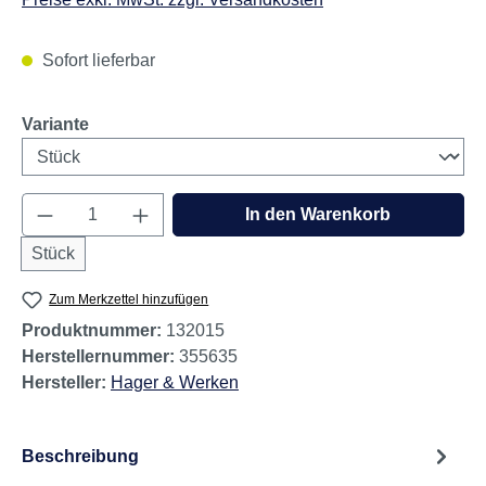
Sofort lieferbar
auswählen
Variante
Produkt Anzahl: Gib den gewünschten Wert e
In den Warenkorb
Stück
Zum Merkzettel hinzufügen
Produktnummer:
132015
Herstellernummer:
355635
Hersteller:
Hager & Werken
Beschreibung