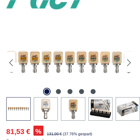
Labor
CAD/CAM
Blöcke, Rohlinge
GC Initial™ LiSi Block für
CEREC Packung 5 Stück
Größe 14, A3 HT