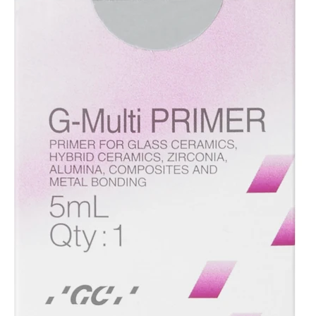
Zum Merkzettel hinzufügen
Produktnummer:
212735
Herstellernummer:
012921
Hersteller:
GC