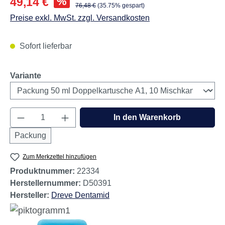
%
49,14 €
Regulärer Preis:
76,48 €
(35.75% gespart)
Preise exkl. MwSt. zzgl. Versandkosten
Sofort lieferbar
auswählen
Variante
Produkt Anzahl: Gib den gewünschten Wert e
In den Warenkorb
Packung
Zum Merkzettel hinzufügen
Produktnummer:
22334
Herstellernummer:
D50391
Hersteller:
Dreve Dentamid