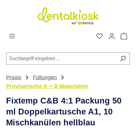
Zum Hauptinhalt springen
Du hast 0 Pro
War
Praxis
Füllungen
Provisorische K + B Materialien
Fixtemp C&B 4:1 Packung 50
ml Doppelkartusche A1, 10
Mischkanülen hellblau