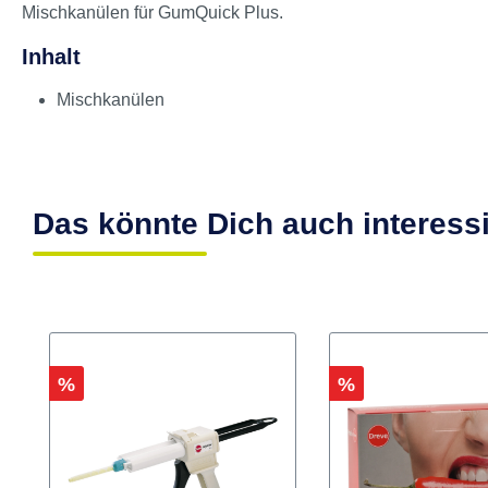
Produktinformationen "Dreve Mi
Mischkanülen für GumQuick Plus.
Inhalt
Mischkanülen
Das könnte Dich auch interess
Rabatt
Rabatt
%
%