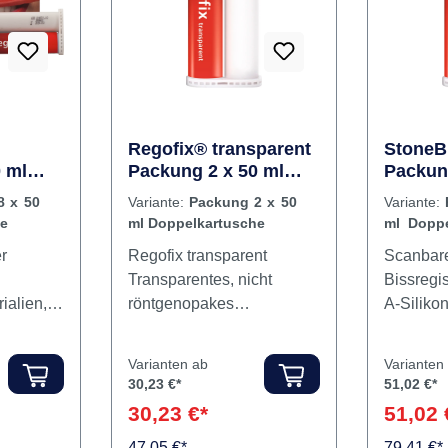
Regofix® transparent
StoneB
 ml
Packung 2 x 50 ml
Packun
he
Doppelkartusche
Doppel
8 x 50
Variante:
Packung 2 x 50
Variante:
Mischk
he
ml Doppelkartusche
ml Doppe
Applika
Mischka
r
Regofix transparent
Scanbar
Applikati
Transparentes, nicht
Bissregis
ialien,
röntgenopakes
A-Siliko
präzise.
Bissregistratsilikon. Frei
speziell
ten von
von Füllstoffen, sehr gut
besonder
Varianten ab
Varianten
enZur
schneidbar, hohe
Anwendu