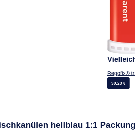
Vielleic
Regofix® t
30,23 €