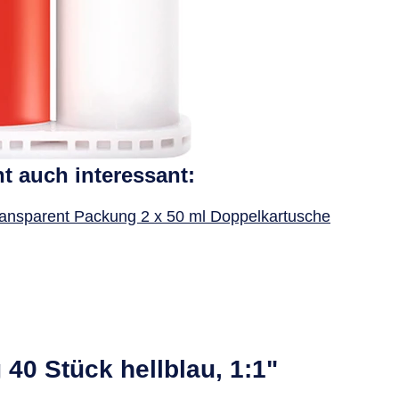
ht auch interessant:
ransparent Packung 2 x 50 ml Doppelkartusche