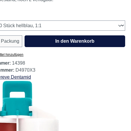
 MwSt. zzgl. Versandkosten
estand, noch 2 verfügbar.
wählen
Anzahl: Gib den gewünschten Wert ein oder
Packung
In den Warenkorb
tel hinzufügen
mmer:
14398
nummer:
D4970X3
reve Dentamid