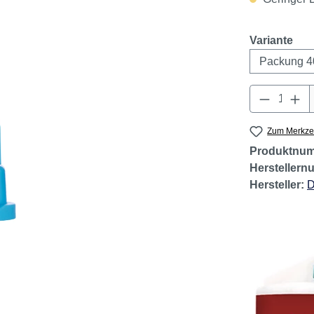
Preise exkl.
Geringer B
aus
Variante
Produkt 
Zum Merkzet
Produktnu
Hersteller
Hersteller:
D