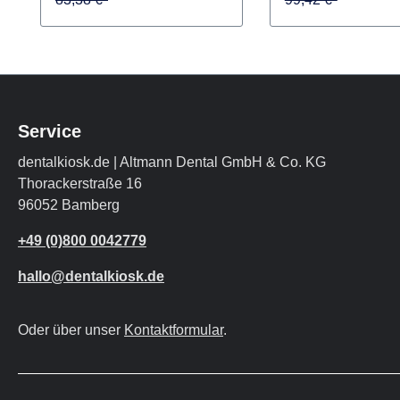
62,50 €*
24,56 €*
Dispenser Produktvideos:
Verschlüsselung b
62,50 €*
63,88 €*
intraoraler
83,38 €*
Stützstiftregistri
99,42 €*
ärte: 90 Shore AS
schneid- und fräs
blau Inhalt
Bissregistriermate
Service
dentalkiosk.de | Altmann Dental GmbH & Co. KG
Thorackerstraße 16
96052 Bamberg
+49 (0)800 0042779
hallo@dentalkiosk.de
Oder über unser
Kontaktformular
.