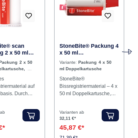
ite® scan
StoneBite® Packung 4
g 2 x 50 ml
x 50 ml
kartusche, 12
Doppelkartusche
Packung 2 x 50
Variante:
Packung 4 x 50
anülen pink, 12
lkartusche, 12
ml Doppelkartusche
tionstips
nülen pink, 12
es
StoneBite®
onstips
triermaterial auf
Bissregistriermaterial – 4 x
nbasis. Durch
50 ml Doppelkartusche,
e Materialzusätze
orange Bissregistrat aus
s für die
Silikon mit hoher Endhärte:
 ab
Varianten ab
ng in der
StoneBite® ist ein