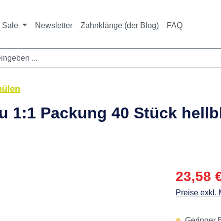
ichtet sich ausschließlich an Zahnarztpraxen und zahnte
nbieter i. S. v. § 13 BGB sowie an branchenfremde Unte
Sale
Newsletter
Zahnklänge (der Blog)
FAQ
nülen
u 1:1 Packung 40 Stück hellbl
Verkaufspre
23,58 