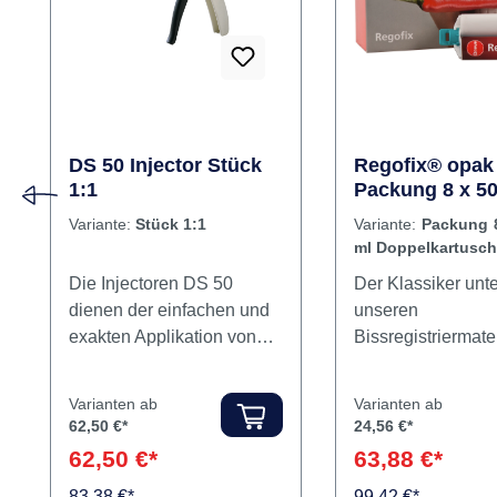
DS 50 Injector Stück
Regofix® opak
1:1
Packung 8 x 50
Doppelkartusc
Variante:
Stück 1:1
Variante:
Packung 
ml Doppelkartusc
Die Injectoren DS 50
Der Klassiker unte
dienen der einfachen und
unseren
exakten Applikation von
Bissregistriermater
dentalen Abformsilikonen
schnell, hart und 
sowie dentalen
AnwendungAlle Ar
Varianten ab
Varianten ab
Bißregistraten. Inhalt
Bissregistrierung