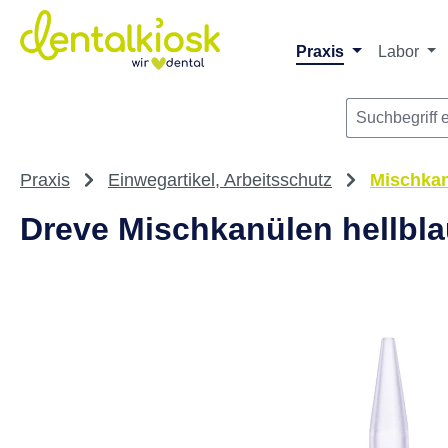
Die dentalkiosk.de Onlinehandelsplattform r
Privatpersonen oder Dritta
m Hauptinhalt springen
Zur Suche springen
Zur Hauptnavigation springen
Praxis
Labor
Praxis
Einwegartikel, Arbeitsschutz
Mischka
Dreve Mischkanülen hellbla