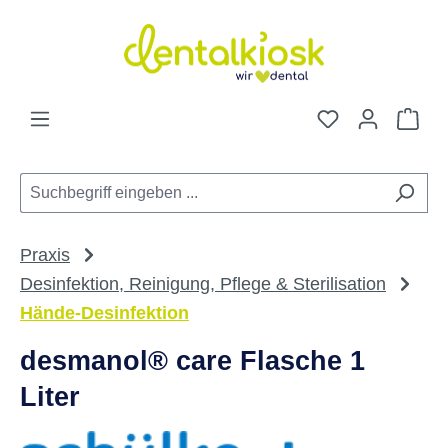
Zum Hauptinhalt springen
Du hast 0 Pro
War
Praxis
Desinfektion, Reinigung, Pflege & Sterilisation
Hände-Desinfektion
desmanol® care Flasche 1
Liter