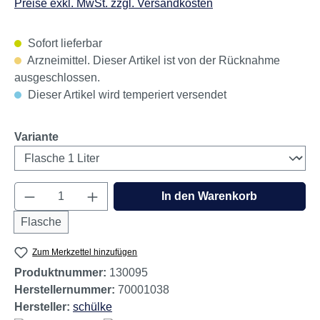
Preise exkl. MwSt. zzgl. Versandkosten
Sofort lieferbar
Arzneimittel. Dieser Artikel ist von der Rücknahme
ausgeschlossen.
Dieser Artikel wird temperiert versendet
auswählen
Variante
Produkt Anzahl: Gib den gewünschten Wert e
In den Warenkorb
Flasche
Zum Merkzettel hinzufügen
Produktnummer:
130095
Herstellernummer:
70001038
Hersteller:
schülke