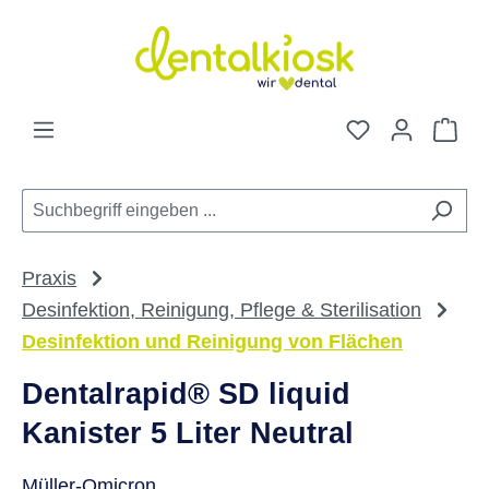
Zum Hauptinhalt springen
Du hast 0 Pro
War
Praxis
Desinfektion, Reinigung, Pflege & Sterilisation
Desinfektion und Reinigung von Flächen
Dentalrapid® SD liquid
Kanister 5 Liter Neutral
Müller-Omicron