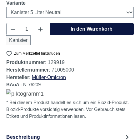
auswählen
Variante
Produkt Anzahl: Gib den gewünschten Wert e
In den Warenkorb
Kanister
Zum Merkzettel hinzufügen
Produktnummer:
129919
Herstellernummer:
71005000
Hersteller:
Müller-Omicron
BAuA :
N-76209
* Bei diesem Produkt handelt es sich um ein Biozid-Produkt.
Biozid-Produkte vorsichtig verwenden. Vor Gebrauch stets
Etikett und Produktinformationen lesen.
Beschreibung