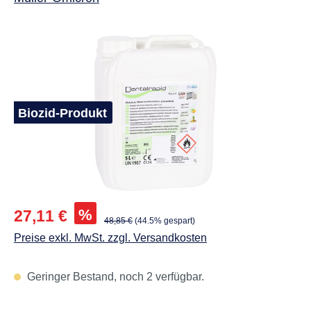
Biozid-Produkt
Abbildungen können vom Original abweichen.
Verkaufspreis:
%
27,11 €
Regulärer Preis:
48,85 €
(44.5% gespart)
Preise exkl. MwSt. zzgl. Versandkosten
Geringer Bestand, noch 2 verfügbar.