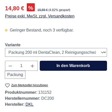
Verkaufspreis:
%
14,80 €
Regulärer Preis:
15,55 €
(4.82% gespart)
Preise exkl. MwSt. zzgl. Versandkosten
Geringer Bestand, noch 3 verfügbar.
auswählen
Variante
Produkt Anzahl: Gib den gewünschten Wert e
In den Warenkorb
Packung
Zum Merkzettel hinzufügen
Produktnummer:
131152
Herstellernummer:
DC200
Hersteller:
DKL