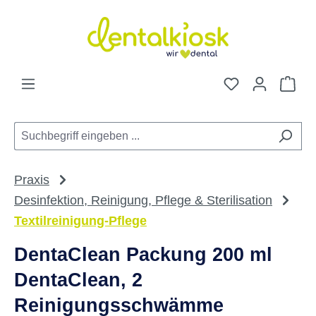
Zum Hauptinhalt springen
Du hast 0 Pro
War
Praxis
Desinfektion, Reinigung, Pflege & Sterilisation
Textilreinigung-Pflege
DentaClean Packung 200 ml
DentaClean, 2
Reinigungsschwämme