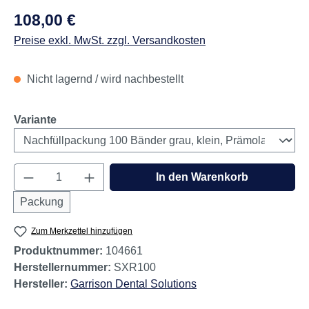
Regulärer Preis:
108,00 €
Preise exkl. MwSt. zzgl. Versandkosten
Nicht lagernd / wird nachbestellt
auswählen
Variante
Produkt Anzahl: Gib den gewünschten Wert e
In den Warenkorb
Packung
Zum Merkzettel hinzufügen
Produktnummer:
104661
Herstellernummer:
SXR100
Hersteller:
Garrison Dental Solutions