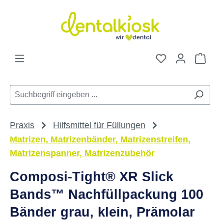
Zum Hauptinhalt springen
Du hast 0 Pro
War
Praxis
Hilfsmittel für Füllungen
Matrizen, Matrizenbänder, Matrizenstreifen,
Matrizenspanner, Matrizenzubehör
Composi-Tight® XR Slick
Bands™ Nachfüllpackung 100
Bänder grau, klein, Prämolar