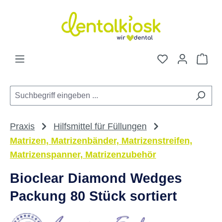
Zum Hauptinhalt springen
Du hast 0 Pro
War
Praxis
Hilfsmittel für Füllungen
Matrizen, Matrizenbänder, Matrizenstreifen,
Matrizenspanner, Matrizenzubehör
Bioclear Diamond Wedges
Packung 80 Stück sortiert