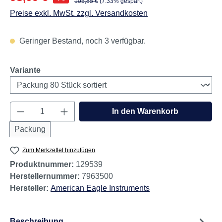
Regulärer Preis:
105,85 €
(7.33% gespart)
Preise exkl. MwSt. zzgl. Versandkosten
Geringer Bestand, noch 3 verfügbar.
auswählen
Variante
Produkt Anzahl: Gib den gewünschten Wert e
In den Warenkorb
Packung
Zum Merkzettel hinzufügen
Produktnummer:
129539
Herstellernummer:
7963500
Hersteller:
American Eagle Instruments
Beschreibung