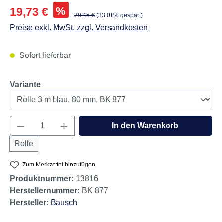
Verkaufspreis:
%
19,73 €
Regulärer Preis:
29,45 €
(33.01% gespart)
Preise exkl. MwSt. zzgl. Versandkosten
Sofort lieferbar
auswählen
Variante
Produkt Anzahl: Gib den gewünschten Wert e
In den Warenkorb
Rolle
Zum Merkzettel hinzufügen
Produktnummer:
13816
Herstellernummer:
BK 877
Hersteller:
Bausch